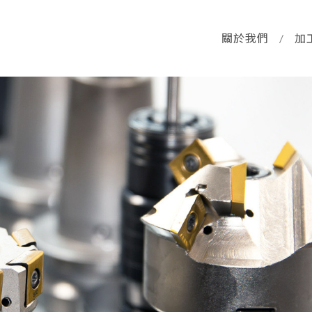
關於我們
/
加
銑床件
手動起子
轉轉藝品
週邊設備及配件